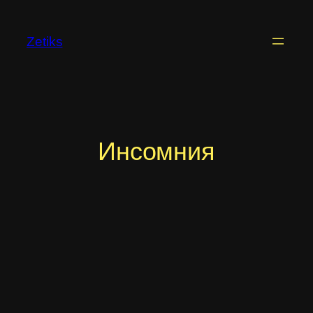
Перейти
к
Zetiks
содержимому
Инсомния