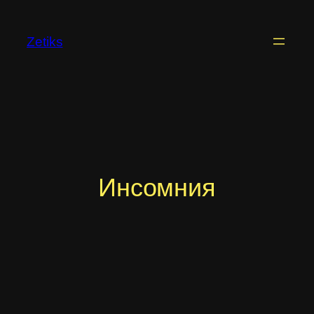
Перейти
к
Zetiks
содержимому
Инсомния