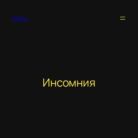
Перейти
к
Zetiks
содержимому
Инсомния