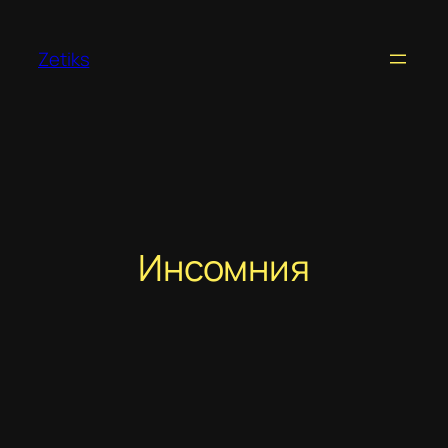
Перейти
к
Zetiks
содержимому
Инсомния