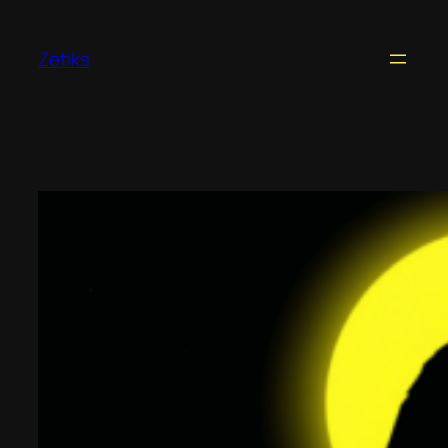
Перейти
к
Zetiks
содержимому