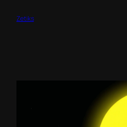
Перейти
к
Zetiks
содержимому