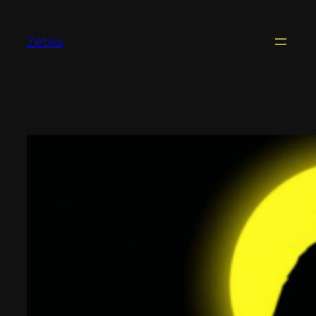
Перейти
к
Zetiks
содержимому