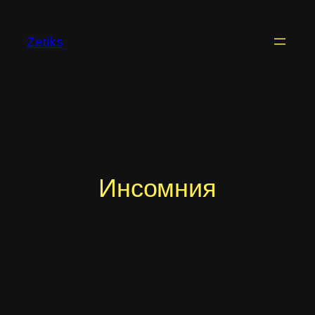
Перейти
к
Zetiks
содержимому
Инсомния