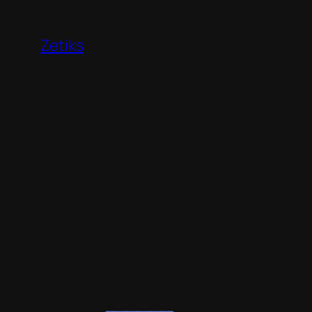
Перейти
к
Zetiks
содержимому