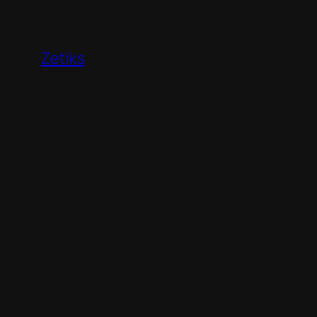
Перейти
к
содержимому
Zetiks