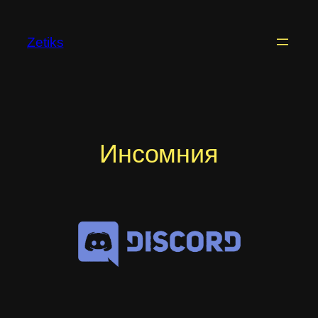
Перейти
к
Zetiks
содержимому
Инсомния