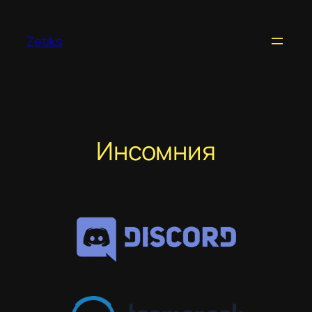
Перейти
к
Zetiks
содержимому
Инсомния