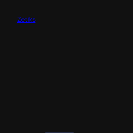
Перейти
к
Zetiks
содержимому