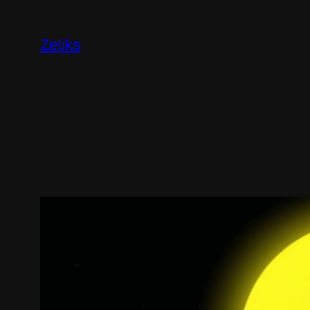
Перейти
к
Zetiks
содержимому