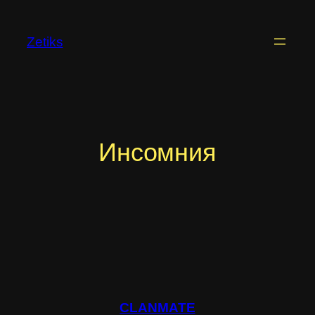
Перейти
к
Zetiks
содержимому
Инсомния
CLANMATE