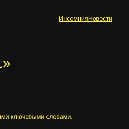
Инсомния
Новости
1»
гими ключевыми словами.