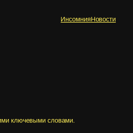
Инсомния
Новости
гими ключевыми словами.