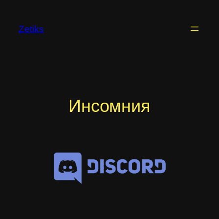
Перейти
к
Zetiks
содержимому
Инсомния