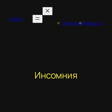
Перейти
к
содержимому
Zetiks
Инсомния
Новости
Инсомния