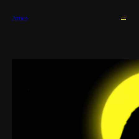
Перейти
к
Zetiks
содержимому