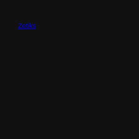
Перейти
к
содержимому
Zetiks