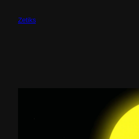
Перейти
к
Zetiks
содержимому