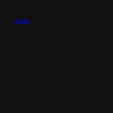
Перейти
к
содержимому
Zetiks